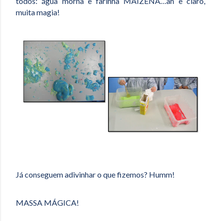
todos: água morna e farinha MAIZENA…ah e claro,
muita magia!
Já conseguem adivinhar o que fizemos? Humm!
MASSA MÁGICA!