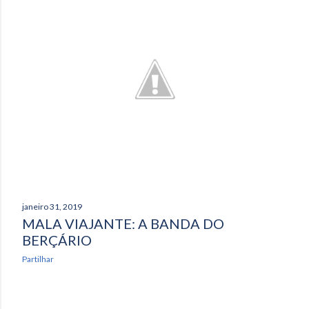
a
g
e
n
s
janeiro 31, 2019
MALA VIAJANTE: A BANDA DO
BERÇÁRIO
Partilhar