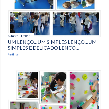
a
g
e
n
outubro 31, 2018
s
UM LENÇO…UM SIMPLES LENÇO…UM
SIMPLES E DELICADO LENÇO…
Partilhar