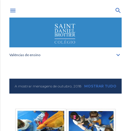
Avançar para o conteúdo principal
Valências de ensino
A mostrar mensagens de outubro, 2018
MOSTRAR TUDO
M
e
n
s