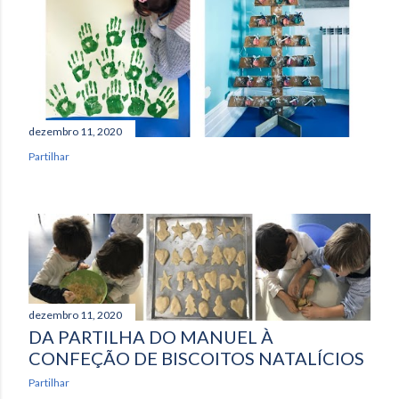
a
g
e
n
dezembro 11, 2020
s
Partilhar
dezembro 11, 2020
DA PARTILHA DO MANUEL À
CONFEÇÃO DE BISCOITOS NATALÍCIOS
Partilhar