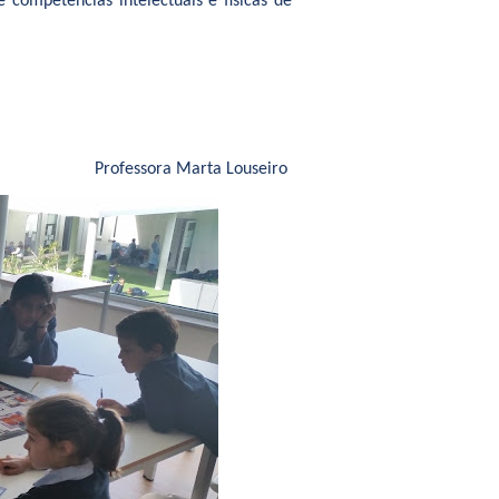
 competências intelectuais e físicas de
Professora Marta Louseiro