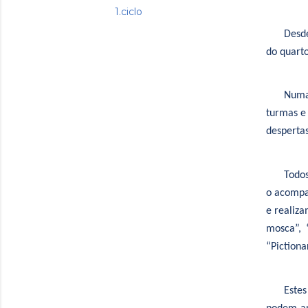
1.ciclo
Desd
do quarto
Numa
turmas e 
despertas
Todos
o acompa
e realiza
mosca”, 
“Pictiona
Este