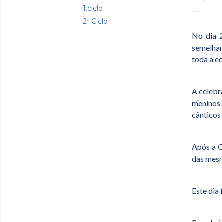
1.ciclo
2º Ciclo
No dia 2
semelhan
toda a eq
A celebr
meninos 
cânticos
Após a C
das mesm
Este dia 