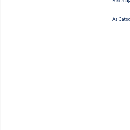
Bem-haja
As Cateq