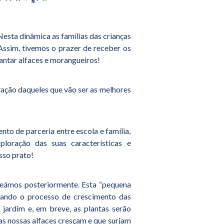
esta dinâmica as famílias das crianças
Assim, tivemos o prazer de receber os
antar alfaces e morangueiros!
tação daqueles que vão ser as melhores
to de parceria entre escola e família,
oração das suas características e
sso prato!
meámos posteriormente. Esta “pequena
rvando o processo de crescimento das
jardim e, em breve, as plantas serão
as nossas alfaces cresçam e que surjam