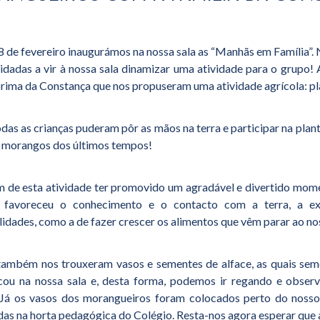
8 de fevereiro inaugurámos na nossa sala as “Manhãs em Família”. N
idadas a vir à nossa sala dinamizar uma atividade para o grupo! 
 prima da Constança que nos propuseram uma atividade agrícola: pl
odas as crianças puderam pôr as mãos na terra e participar na plan
e morangos dos últimos tempos!
m de esta atividade ter promovido um agradável e divertido momen
favoreceu o conhecimento e o contacto com a terra, a expl
lidades, como a de fazer crescer os alimentos que vêm parar ao no
também nos trouxeram vasos e sementes de alface, as quais se
icou na nossa sala e, desta forma, podemos ir regando e obse
 Já os vasos dos morangueiros foram colocados perto do nosso 
das na horta pedagógica do Colégio. Resta-nos agora esperar que 