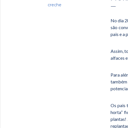
creche
No dia 2
são conv
pais e a
Assim, t
alfaces 
Para alé
também 
potencia
Os pais 
horta” f
plantas!
replanta