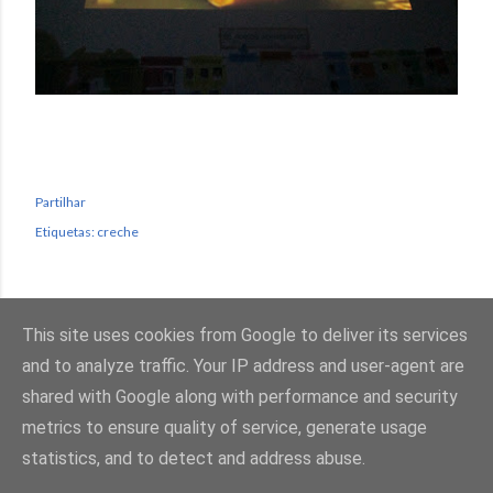
Partilhar
Etiquetas:
creche
This site uses cookies from Google to deliver its services
and to analyze traffic. Your IP address and user-agent are
shared with Google along with performance and security
Com tecnologia do Blogger
metrics to ensure quality of service, generate usage
statistics, and to detect and address abuse.
Colégio Saint Daniel Brottier