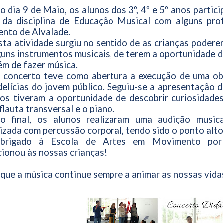
o dia 9 de Maio, os alunos dos 3º, 4º e 5º anos parti
 da disciplina de Educação Musical com alguns pro
nto de Alvalade.
sta atividade surgiu no sentido de as crianças poder
uns instrumentos musicais, de terem a oportunidade de
ém de fazer música.
 concerto teve como abertura a execução de uma ob
delícias do jovem público. Seguiu-se a apresentação 
os tiveram a oportunidade de descobrir curiosidades
 flauta transversal e o piano.
o final, os alunos realizaram uma audição music
izada com percussão corporal, tendo sido o ponto alto 
brigado à Escola de Artes em Movimento por
ionou às nossas crianças!
 que a música continue sempre a animar as nossas vida