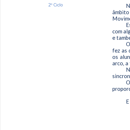
2º Ciclo
N
âmbito
Movime
E
com alg
e tamb
O
fez as 
os alun
arco, a
N
sincron
O
proporc
E