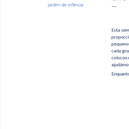
jardim de infância
Esta sem
proporci
pequenos
cada gru
colocou 
ajudámos
Enquanto