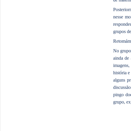
Posterior
nesse mo
respondeu
grupos de 
Retomámos
No grupo 
ainda de 
imagens, 
história 
alguns p
discussão
pingo doc
grupo, ex