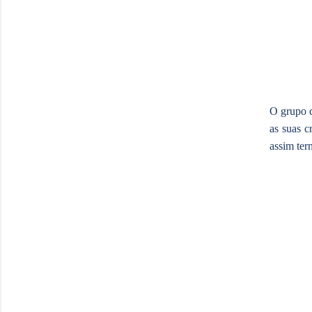
O grupo d
as suas c
assim ter