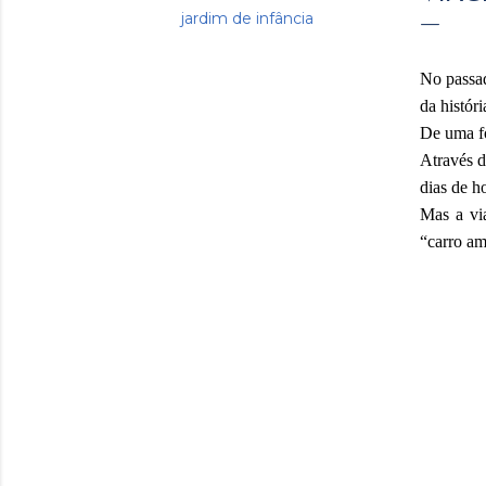
jardim de infância
No passad
da histór
De uma fo
Através d
dias de h
Mas a vi
“carro am