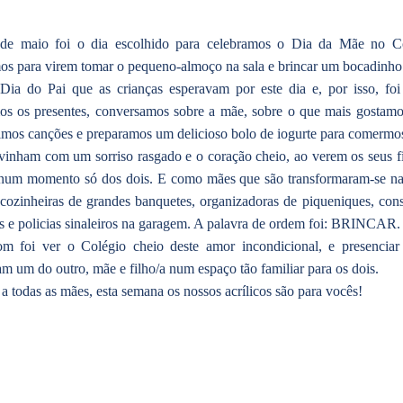
de maio foi o dia escolhido para celebramos o Dia da Mãe no Co
s para virem tomar o pequeno-almoço na sala e brincar um bocadinho 
Dia do Pai que as crianças esperavam por este dia e, por isso, fo
s os presentes, conversamos sobre a mãe, sobre o que mais gostamo
mos canções e preparamos um delicioso bolo de iogurte para comermo
inham com um sorriso rasgado e o coração cheio, ao verem os seus fil
num momento só dos dois. E como mães que são transformaram-se nas 
, cozinheiras de grandes banquetes, organizadoras de piqueniques, const
s e policias sinaleiros na garagem. A palavra de ordem foi: BRINCAR.
m foi ver o Colégio cheio deste amor incondicional, e presenciar
m um do outro, mãe e filho/a num espaço tão familiar para os dois.
a todas as mães, esta semana os nossos acrílicos são para vocês!