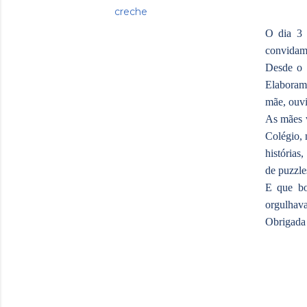
creche
O dia 3 
convidamo
Desde o 
Elaboramo
mãe, ouvi
As mães v
Colégio, 
histórias
de puzzle
E que bo
orgulhava
Obrigada 