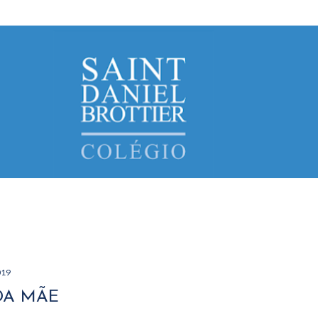
Avançar para o conteúdo principal
019
DA MÃE