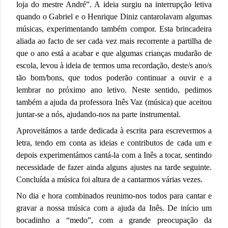
loja do mestre André”. A ideia surgiu na interrupção letiva
quando o Gabriel e o Henrique Diniz cantarolavam algumas
músicas, experimentando também compor. Esta brincadeira
aliada ao facto de ser cada vez mais recorrente a partilha de
que o ano está a acabar e que algumas crianças mudarão de
escola, levou à ideia de termos uma recordação, deste/s ano/s
tão bom/bons, que todos poderão continuar a ouvir e a
lembrar no próximo ano letivo. Neste sentido, pedimos
também a ajuda da professora Inês Vaz (música) que aceitou
juntar-se a nós, ajudando-nos na parte instrumental.
Aproveitámos a tarde dedicada à escrita para escrevermos a
letra, tendo em conta as ideias e contributos de cada um e
depois experimentámos cantá-la com a Inês a tocar, sentindo
necessidade de fazer ainda alguns ajustes na tarde seguinte.
Concluída a música foi altura de a cantarmos várias vezes.
No dia e hora combinados reunimo-nos todos para cantar e
gravar a nossa música com a ajuda da Inês.
De início um
bocadinho a “medo”, com a grande preocupação da