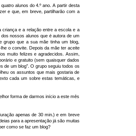
quatro alunos do 4.º ano. A partir desta
azer e que, em breve, partilharão com a
riança e a relação entre a escola e a
m dos nossos alunos que é autora de um
te grupo que a sua mãe tinha um blog,
-lhe o convite. Depois da mãe ter aceite
os muito felizes e agradecidos. Assim,
porário e gratuito (sem quaisquer dados
és de um blog”. O grupo seguiu todos os
lheu os assuntos que mais gostaria de
texto cada um sobre estas temáticas, e
elhor forma de darmos início a este mês
duração apenas de 30 min.) e em breve
ideias para a apresentação já são muitas
aber como se faz um blog?