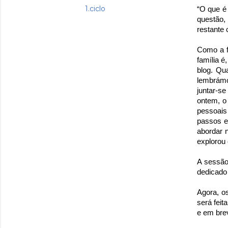
1.ciclo
“O que é 
questão, 
restante
Como a f
família 
blog. Qu
lembrámo-
juntar-s
ontem, o 
pessoais 
passos e
abordar 
explorou 
A sessão 
dedicado
Agora, o
será feit
e em bre