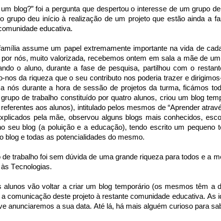
um blog?” foi a pergunta que despertou o interesse de um grupo de 
o grupo deu início à realização de um projeto que estão ainda a f
 comunidade educativa.
amília assume um papel extremamente importante na vida de cada c
é, por nós, muito valorizada, recebemos ontem em sala a mãe de u
ando o aluno, durante a fase de pesquisa, partilhou com o restan
nos da riqueza que o seu contributo nos poderia trazer e dirigimos
e a nós durante a hora de sessão de projetos da turma, ficámos tod
grupo de trabalho constituído por quatro alunos, criou um blog tem
referentes aos alunos), intitulado pelos mesmos de “Aprender atrav
xplicados pela mãe, observou alguns blogs mais conhecidos, esco
no seu blog (a poluição e a educação), tendo escrito um pequeno 
o blog e todas as potencialidades do mesmo.
de trabalho foi sem dúvida de uma grande riqueza para todos e a m
 às Tecnologias.
s alunos vão voltar a criar um blog temporário (os mesmos têm a 
a a comunicação deste projeto à restante comunidade educativa. As 
ve anunciaremos a sua data. Até lá, há mais alguém curioso para s