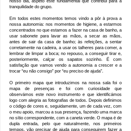
nosso dia, aspeto este fundamental que contribui para a
tranquilidade do grupo.
Em todos estes momentos temos vindo a pôr à prova a
nossa autonomia: nos momentos de higiene, a estarmos
concentrados no que estamos a fazer na casa de banho, a
usar sabonete para lavar as mãos, a secar as mãos,
antes de sair da casa de banho; às refeições, a sentar
corretamente na cadeira, a usar os talheres para comer, a
lembrar de limpar a boca; no repouso, a conseguir tirar e,
posteriormente, calçar os sapatos sozinho. É com
satisfação que vamos vendo a autonomia a crescer e a
trocar “eu não consigo” por “eu preciso de ajuda”.
O primeiro mapa que introduzimos na nossa sala foi o
mapa de presenças e foi com curiosidade que
observámos este novo instrumento e que identificámos
logo com alegria as fotografias de todos. Depois definimos
o código de cores e, seguidamente, um de cada vez, com
o meu apoio, marcou a sua presença, fazendo uma marca
no sítio correspondente, com a caneta verde. O mapa é de
dupla entrada, pelo que naturalmente, nos primeiros
tempos, vão precisar de ajuda para conseguirem fazer a