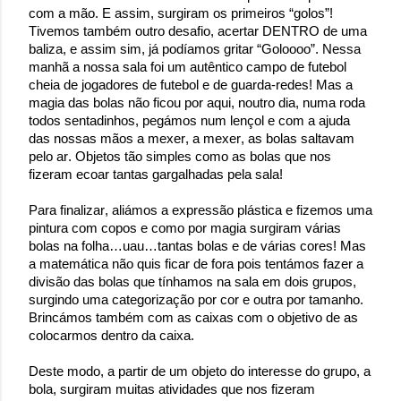
com a mão. E assim, surgiram os primeiros “golos”!
Tivemos também outro desafio, acertar DENTRO de uma
baliza, e assim sim, já podíamos gritar “
Goloooo
”. Nessa
manhã a nossa sala foi um autêntico campo de futebol
cheia de jogadores de futebol e de
guarda-redes
! Mas a
magia das bolas não ficou por aqui, noutro dia, numa roda
todos sentadinhos, pegámos num lençol e com a ajuda
das nossas mãos a mexer, a mexer, as bolas saltavam
pelo ar. Objetos tão simples como as bolas que nos
fizeram ecoar tantas gargalhadas pela sala!
Para finalizar, aliámos a expressão plástica e fizemos uma
pintura com copos e como por magia surgiram várias
bolas na folha…uau…tantas bolas e de várias cores! Mas
a matemática não quis ficar de fora pois tentámos fazer a
divisão das bolas que tínhamos na sala em dois grupos,
surgindo uma categorização por cor e outra por tamanho.
Brincámos também com as caixas com o objetivo de as
colocarmos dentro da caixa.
Deste modo, a partir de um objeto do interesse do grupo, a
bola, surgiram muitas atividades que nos fizeram