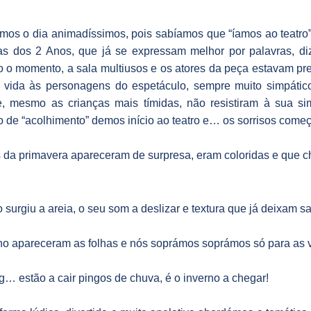
s o dia animadíssimos, pois sabíamos que “íamos ao teatro”
s dos 2 Anos, que já se expressam melhor por palavras, dizia
o momento, a sala multiusos e os atores da peça estavam pre
 vida às personagens do espetáculo, sempre muito simpáti
 e, mesmo as crianças mais tímidas, não resistiram à sua si
de “acolhimento” demos início ao teatro e… os sorrisos começa
s da primavera apareceram de surpresa, eram coloridas e que c
 surgiu a areia, o seu som a deslizar e textura que já deixam
o apareceram as folhas e nós soprámos soprámos só para as v
g… estão a cair pingos de chuva, é o inverno a chegar!