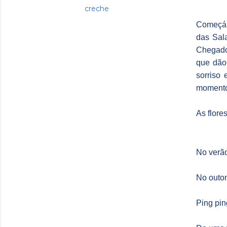
creche
Começámo
das Sala
Chegado 
que dão
sorriso
momento 
As flore
No verão
No outon
Ping pin