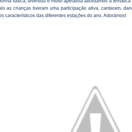
orma lúdica, divertida e muito apelativa abordámos a temática
lo as crianças tiveram uma participação ativa, cantaram, da
s característicos das diferentes estações do ano. Adorámos!