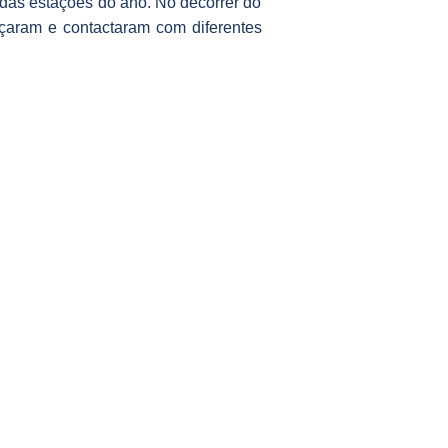
 das estações do ano. No decorrer do
nçaram e contactaram com diferentes