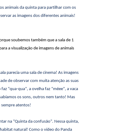
 os animais da quinta para partilhar com os
servar as imagens dos diferentes animais!
 porque soubemos também que a sala de 1
ara a visualização de imagens de animais
ala parecia uma sala de cinema! As imagens
dade de observar com muita atenção as suas
 faz “
qua-qua
”, a ovelha faz “
méee
”, a vaca
 sabíamos os sons, outros nem tanto! Mas
s sempre atentos!
ntar na “Quinta da confusão”. Nessa quinta,
u habitat natural! Como o vídeo do Panda