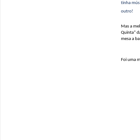
tinha mús
outro!
Mas a mel
Quinta” d
mesa a ba
Foi uma m