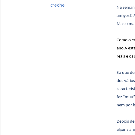
creche
Na semana 
amigos!! 
Mas o mais
Como o en
ano A est
reais e os
Só que de
dos vário
caracterís
faz “
muu
”
nem por i
Depois de
alguns ani