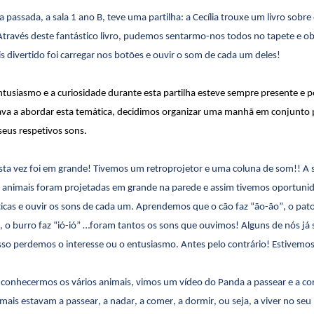
passada, a sala 1 ano B, teve uma partilha: a Cecília trouxe um livro sobre
Através deste fantástico livro, pudemos sentarmo-nos todos no tapete e ob
 divertido foi carregar nos botões e ouvir o som de cada um deles!
tusiasmo e a curiosidade durante esta partilha esteve sempre presente e
ava a abordar esta temática, decidimos organizar uma manhã em conjunto p
 seus respetivos sons.
sta vez foi em grande! Tivemos um retroprojetor e uma coluna de som!! A s
s animais foram projetadas em grande na parede e assim tivemos oportuni
ticas e ouvir os sons de cada um. Aprendemos que o cão faz “
ão-ão
”, o pato
, o burro faz “
ió-ió
” …foram tantos os sons que ouvimos! Alguns de nós já
sso perdemos o interesse ou o entusiasmo. Antes pelo contrário! Estivemo
 conhecermos os vários animais, vimos um vídeo do Panda a passear e a co
mais estavam a passear, a nadar, a comer, a dormir, ou seja, a viver no se