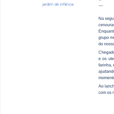
jardim de infância
Na segun
cenouras
Enquanto
grupo mo
do nosso
Chegado 
e os ut
farinha,
ajudando
momento 
Ao lanch
com os n