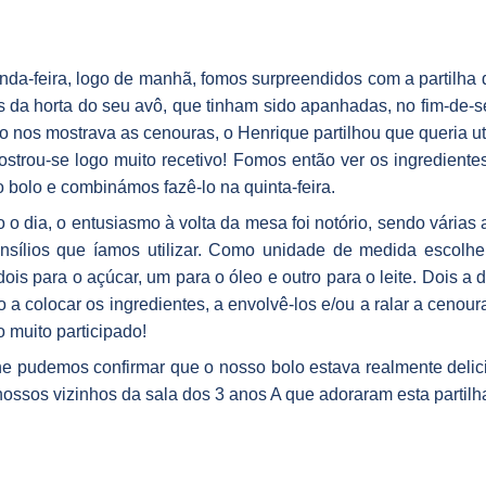
da-feira, logo de manhã, fomos surpreendidos com a partilha 
 da horta do seu avô, que tinham sido apanhadas, no fim-de-se
 nos mostrava as cenouras, o Henrique partilhou que queria uti
strou-se logo muito recetivo! Fomos então ver os ingredient
 bolo e combinámos fazê-lo na quinta-feira.
o dia, o entusiasmo à volta da mesa foi notório, sendo várias 
ensílios que íamos utilizar. Como unidade de medida escolh
 dois para o açúcar, um para o óleo e outro para o leite. Dois a d
 a colocar os ingredientes, a envolvê-los e/ou a ralar a ceno
muito participado!
e pudemos confirmar que o nosso bolo estava realmente delic
ossos vizinhos da sala dos 3 anos A que adoraram esta partilh