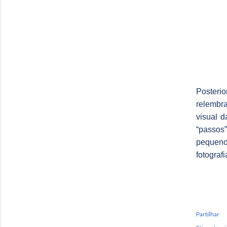
Posteri
relembra
visual 
“passos
pequeno 
fotograf
Partilhar