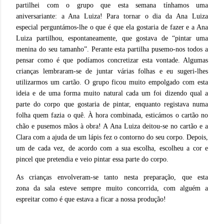
partilhei com o grupo que esta semana tínhamos uma
aniversariante: a Ana Luiza! Para tornar o dia da Ana Luiza
especial perguntámos-lhe o que é que ela gostaria de fazer e a Ana
Luiza partilhou, espontaneamente, que gostava de “pintar uma
menina do seu tamanho”. Perante esta partilha pusemo-nos todos a
pensar como é que podíamos concretizar esta vontade. Algumas
crianças lembraram-se de juntar várias folhas e eu sugeri-lhes
utilizarmos um cartão. O grupo ficou muito empolgado com esta
ideia e de uma forma muito natural cada um foi dizendo qual a
parte do corpo que gostaria de pintar, enquanto registava numa
folha quem fazia o quê. À hora combinada, esticámos o cartão no
chão e pusemos mãos à obra! A Ana Luiza deitou-se no cartão e a
Clara com a ajuda de um lápis fez o contorno do seu corpo. Depois,
um de cada vez, de acordo com a sua escolha, escolheu a cor e
pincel que pretendia e veio pintar essa parte do corpo.
As crianças envolveram-se tanto nesta preparação, que esta
zona da sala esteve sempre muito concorrida, com alguém a
espreitar como é que estava a ficar a nossa produção!