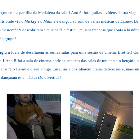
ou com a partilha da Madalena da sala 1 Ano A: fotografias e vídeos da sua viagem
aris onde viu o
Mickey e a Minnie
e dançou ao som de várias músicas da
Disney
. De
s
masterchefs
descobriram a música “Le festin”, música francesa que conta a históri
 do grupo!
rgiu a ideia de desafiarem as outras salas para uma sessão de cinema Brottier! Qu
la 1 Ano B foi a sala de cinema onde as crianças das salas de um ano e o berçário 
er o rato Remy e o seu amigo Linguini a cozinharem pratos deliciosos e, mais um
s dançaram esta música tão divertida!