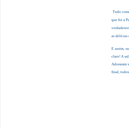
Tudo começ
que foi a P
verdadeiro
as delícias
E assim, su
claro! A sa
Adoraram v
final, todo