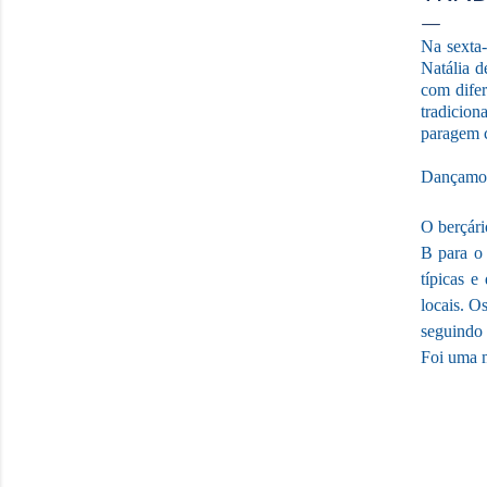
Na sexta-
Natália d
com difer
tradicion
paragem c
Dançamos
O berçári
B para o 
típicas e
locais. O
seguindo 
Foi uma m