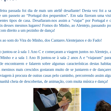
feira passada foi dia de mais um ateliê desafiante! Desta vez foi a 
e um passeio ao “Portugal dos pequenitos”. Em sala fizeram uma vis
entes tipos de casa. Desafiaram-nos assim a “viajar” por Portugal e 
ais desses mesmos lugares! Fomos do Minho, ao Alentejo, passando p
om direito a um pezinho de dança!
 ao som do Vira do Minho, dos Cantares Alentejanos e do Fado!
o juntou-se à sala 1 Ano C e começaram a viagem juntos no Alentejo, 
Minho e a sala 1 Ano B juntou-se à sala 2 anos A e “viajaram” par
 de encontrarem e falarem sobre algumas características destas habit
s meninos mais crescidos gostaram muito de se juntarem e de dançar
viagem à procura de outras casas pelo caminho, percorrendo assim alg
anhã cheia de descobertas, de animação, com muita música e dança!